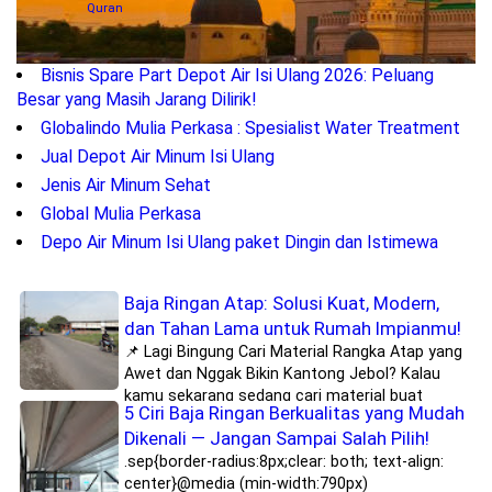
Quran
Bisnis Spare Part Depot Air Isi Ulang 2026: Peluang
Besar yang Masih Jarang Dilirik!
Globalindo Mulia Perkasa : Spesialist Water Treatment
Jual Depot Air Minum Isi Ulang
Jenis Air Minum Sehat
Global Mulia Perkasa
Depo Air Minum Isi Ulang paket Dingin dan Istimewa
Baja Ringan Atap: Solusi Kuat, Modern,
dan Tahan Lama untuk Rumah Impianmu!
📌 Lagi Bingung Cari Material Rangka Atap yang
Awet dan Nggak Bikin Kantong Jebol? Kalau
kamu sekarang sedang cari material buat
5 Ciri Baja Ringan Berkualitas yang Mudah
rangka atap rumah, kanopi, atau bangunan lainnya, pasti sering
Dikenali — Jangan Sampai Salah Pilih!
dengar soal baja ringan atap, kan? Nah, sebenarnya apa sih
baja ringan atap itu? Kenapa banyak...
.sep{border-radius:8px;clear: both; text-align:
center}@media (min-width:790px)