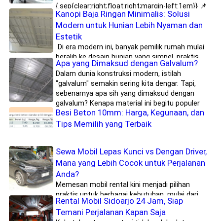
{.sep{clear:right;float:right;margin-left:1em}} 📌
Kanopi Baja Ringan Minimalis: Solusi
Pernah Dengar Kasus Atap Ambruk karena Rangka Baja Ringan
Modern untuk Hunian Lebih Nyaman dan
Murahan? Kalau iya, berarti kamu wajib banget baca artikel ini
sampai tuntas. Nggak sedikit kasus...
Estetik
Di era modern ini, banyak pemilik rumah mulai
beralih ke desain hunian yang simpel, praktis,
Apa yang Dimaksud dengan Galvalum?
dan tetap elegan. Salah satu elemen penting yang sering
Dalam dunia konstruksi modern, istilah
ditambahkan untuk mendukung konsep rumah minimalis
"galvalum" semakin sering kita dengar. Tapi,
adalah kanopi. Kanopi bukan hanya berfungsi sebagai
sebenarnya apa sih yang dimaksud dengan
pelindung area luar rumah dari...
galvalum? Kenapa material ini begitu populer
Besi Beton 10mm: Harga, Kegunaan, dan
digunakan dalam berbagai proyek bangunan, mulai dari rumah
tinggal sampai gedung perkantoran? Artikel ini akan
Tips Memilih yang Terbaik
membahas...
Halo, sobat proyek! 👷‍♂️ Lagi cari besi beton
10mm buat proyek kamu? Tenang, kamu datang
Sewa Mobil Lepas Kunci vs Dengan Driver,
ke tempat yang tepat! Besi beton 10mm adalah
Daftar Harga Besi Beton per Batang
Mana yang Lebih Cocok untuk Perjalanan
salah satu ukuran yang paling sering digunakan dalam
Terbaru
Anda?
konstruksi. Kenapa? Karena ukurannya cukup kuat untuk
struktur utama, tapi tetap mudah diolah dan...
Kalau lagi mau bangun rumah, bikin gedung,
Memesan mobil rental kini menjadi pilihan
atau proyek konstruksi lainnya, pasti butuh yang
praktis untuk berbagai kebutuhan, mulai dari
Rental Mobil Sidoarjo 24 Jam, Siap
namanya besi beton. Material ini penting banget
perjalanan bisnis, liburan bersama keluarga, hingga menghadiri
Spare Part Air Isi Ulang Surabaya: Tersedia
Temani Perjalanan Kapan Saja
buat memperkuat struktur bangunan biar kokoh dan tahan
acara penting. Menariknya, penyedia jasa rental mobil