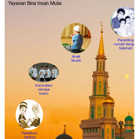
Yayasan Bina Insan Mulia
Parenting
rumah tangga
Sakinah
Anak
Sholih
Konsultasi
remaja
Islam
Pelatihan
Tahfidz